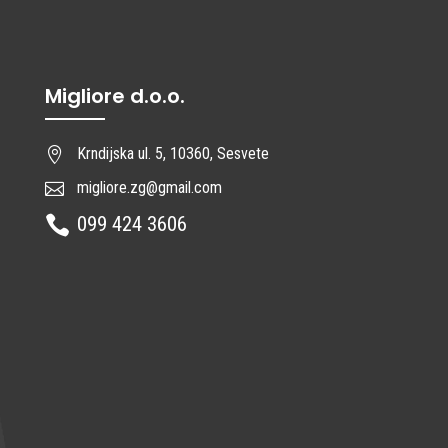
Migliore d.o.o.
Krndijska ul. 5, 10360, Sesvete

migliore.zg@gmail.com

099 424 3606
