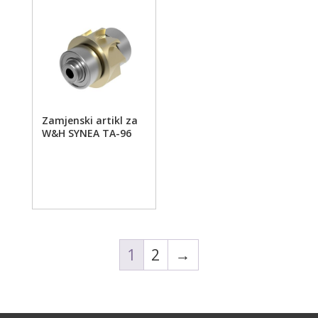
Zamjenski artikl za
W&H SYNEA TA-96
1
2
→