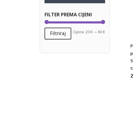
FILTER PREMA CIJENI
Min
Maks
Cijena:
20 €
—
80 €
Filtriraj
cijena
cijena
P
p
5
t