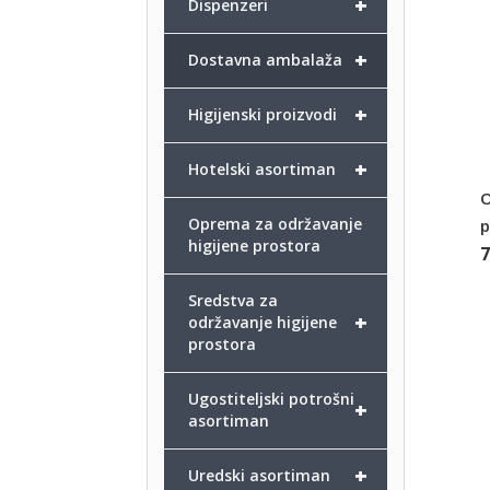
+
Dispenzeri
+
Dostavna ambalaža
+
Higijenski proizvodi
+
Hotelski asortiman
O
Oprema za održavanje
p
higijene prostora
Sredstva za
+
održavanje higijene
prostora
Ugostiteljski potrošni
+
asortiman
+
Uredski asortiman