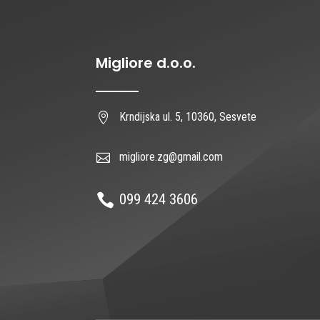
Migliore d.o.o.
Krndijska ul. 5, 10360, Sesvete

migliore.zg@gmail.com

099 424 3606
