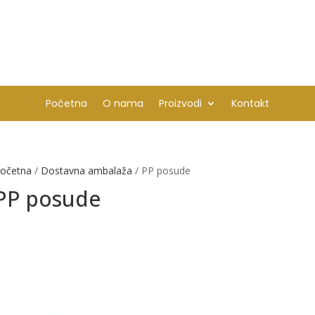
Početna
O nama
Proizvodi
Kontakt
očetna
/
Dostavna ambalaža
/ PP posude
PP posude