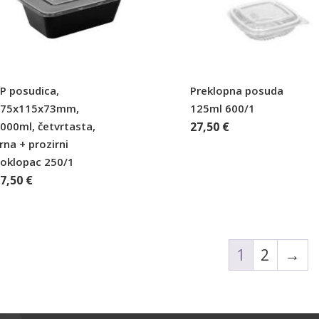
P posudica,
Preklopna posuda
175x115x73mm,
125ml 600/1
000ml, četvrtasta,
27,50
€
rna + prozirni
oklopac 250/1
37,50
€
1
2
→