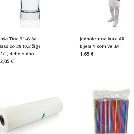
aša Tina 31-čaša
Jednokratna kuta ARI
lassico 29 (0,2 žig)
bijela 1 kom vel.M
2/1, debelo dno
1,65
€
12,05
€