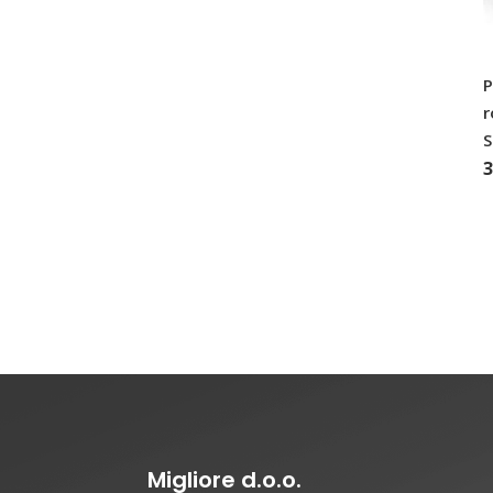
P
r
Migliore d.o.o.