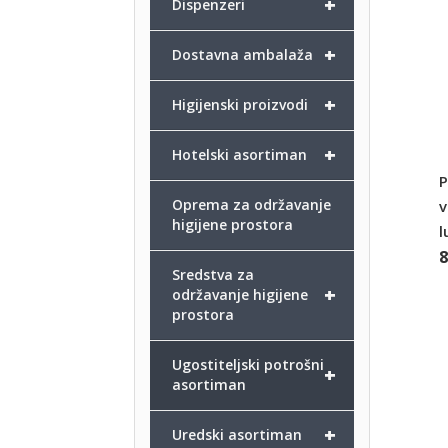
+
Dispenzeri
+
Dostavna ambalaža
+
Higijenski proizvodi
+
Hotelski asortiman
P
Oprema za održavanje
v
higijene prostora
l
Sredstva za
+
održavanje higijene
prostora
Ugostiteljski potrošni
+
asortiman
+
Uredski asortiman