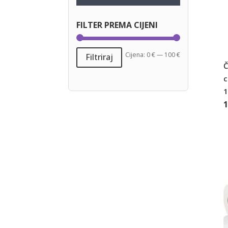
FILTER PREMA CIJENI
Min
Maks
Cijena:
0 €
—
100 €
Filtriraj
Č
cijena
cijena
c
1