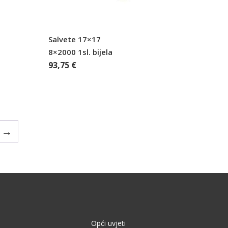
Salvete 17×17
8×2000 1sl. bijela
93,75
€
→
Opći uvjeti