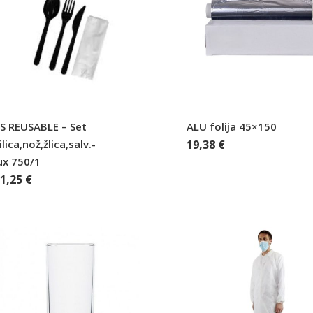
S REUSABLE – Set
ALU folija 45×150
ilica,nož,žlica,salv.-
19,38
€
ux 750/1
81,25
€