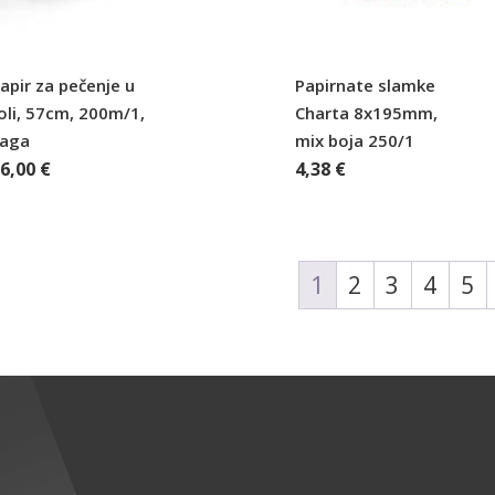
apir za pečenje u
Papirnate slamke
oli, 57cm, 200m/1,
Charta 8x195mm,
Saga
mix boja 250/1
36,00
€
4,38
€
1
2
3
4
5