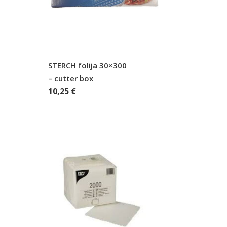
STERCH folija 30×300
– cutter box
10,25
€