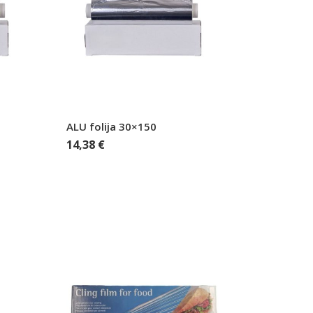
ALU folija 30×150
14,38
€