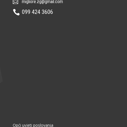
migliore.zg@gmail.com

099 424 3606

Opći uvjeti poslovanja