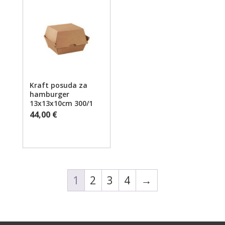
Kraft posuda za
hamburger
13x13x10cm 300/1
44,00
€
1
2
3
4
→