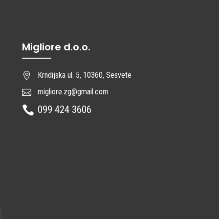
Migliore d.o.o.
Krndijska ul. 5, 10360, Sesvete

migliore.zg@gmail.com

099 424 3606
