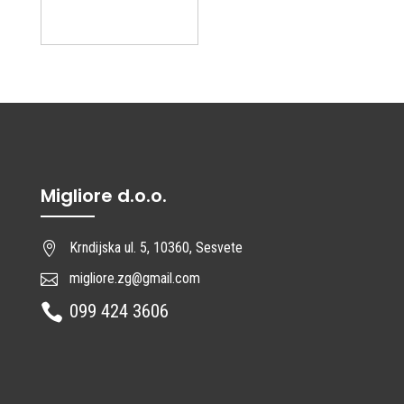
Migliore d.o.o.
Krndijska ul. 5, 10360, Sesvete

migliore.zg@gmail.com

099 424 3606
