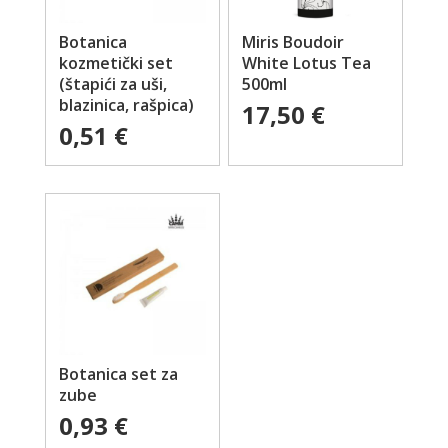
Botanica
Miris Boudoir
kozmetički set
White Lotus Tea
(štapići za uši,
500ml
blazinica, rašpica)
17,50
€
0,51
€
Botanica set za
zube
0,93
€