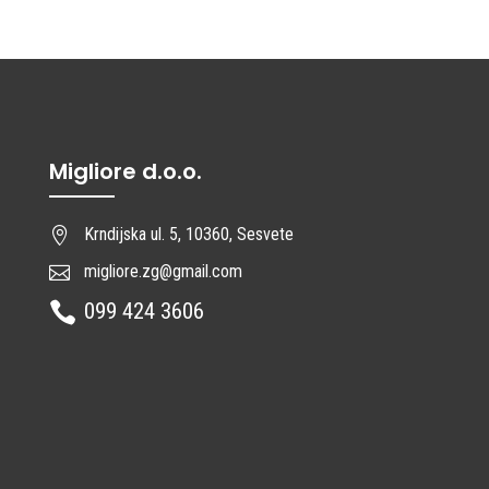
Migliore d.o.o.
Krndijska ul. 5, 10360, Sesvete

migliore.zg@gmail.com

099 424 3606
