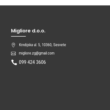
Migliore d.o.o.
Krndijska ul. 5, 10360, Sesvete

migliore.zg@gmail.com

099 424 3606
