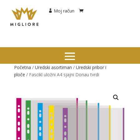
Moj račun
Početna
/
Uredski asortiman
/
Uredski pribor i
ploče
/ Fascikl uložni A4 sjajni Donau tvrdi