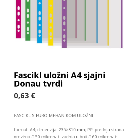
Fascikl uložni A4 sjajni
Donau tvrdi
0,63
€
FASCIKL S EURO MEHANIKOM ULOŽNI
format: A4; dimenzija: 235×310 mm; PP; prednja strana
prozirna (150 mikrona), zadnja u boji (160 mikrona);