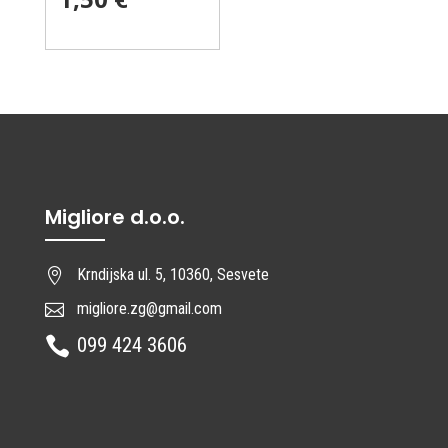
Migliore d.o.o.
Krndijska ul. 5, 10360, Sesvete

migliore.zg@gmail.com

099 424 3606
