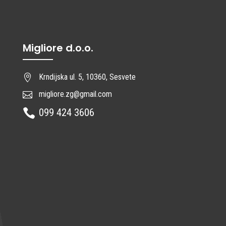
Migliore d.o.o.
Krndijska ul. 5, 10360, Sesvete

migliore.zg@gmail.com

099 424 3606
