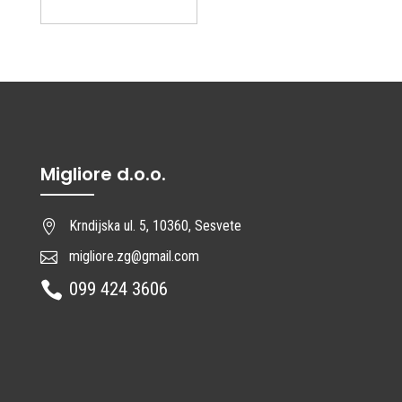
Migliore d.o.o.
Krndijska ul. 5, 10360, Sesvete

migliore.zg@gmail.com

099 424 3606
