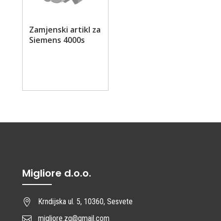
Zamjenski artikl za
Siemens 4000s
Migliore d.o.o.
Krndijska ul. 5, 10360, Sesvete

migliore.zg@gmail.com
