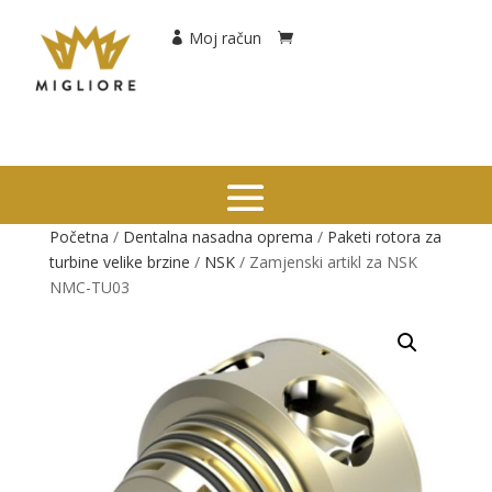
Moj račun
Početna
/
Dentalna nasadna oprema
/
Paketi rotora za
turbine velike brzine
/
NSK
/ Zamjenski artikl za NSK
NMC-TU03