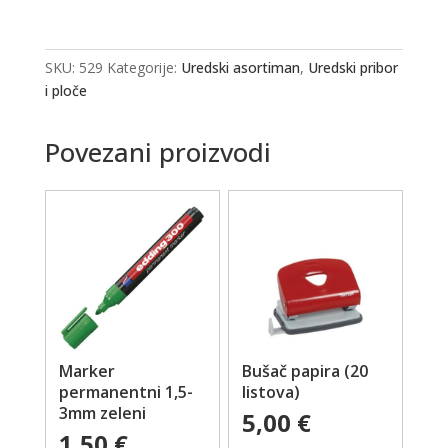
SKU:
529
Kategorije:
Uredski asortiman
,
Uredski pribor
i ploče
Povezani proizvodi
Marker
Bušač papira (20
permanentni 1,5-
listova)
3mm zeleni
5,00
€
1,50
€