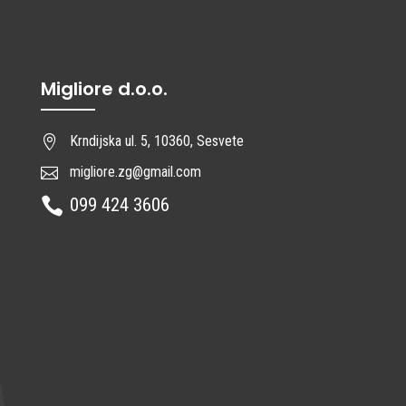
Migliore d.o.o.
Krndijska ul. 5, 10360, Sesvete

migliore.zg@gmail.com

099 424 3606
