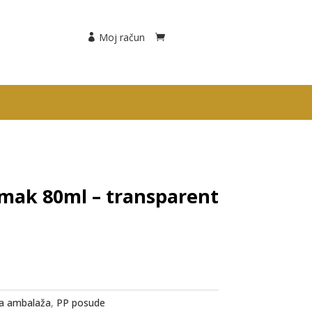
Moj račun
mak 80ml – transparent
a ambalaža
,
PP posude