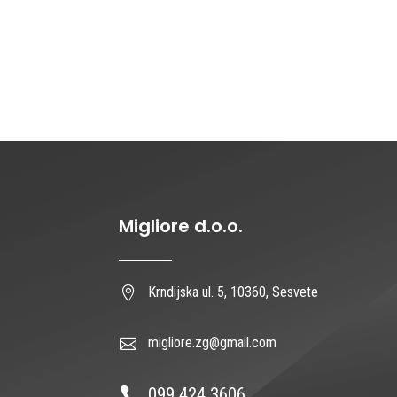
Migliore d.o.o.
Krndijska ul. 5, 10360, Sesvete

migliore.zg@gmail.com

099 424 3606
