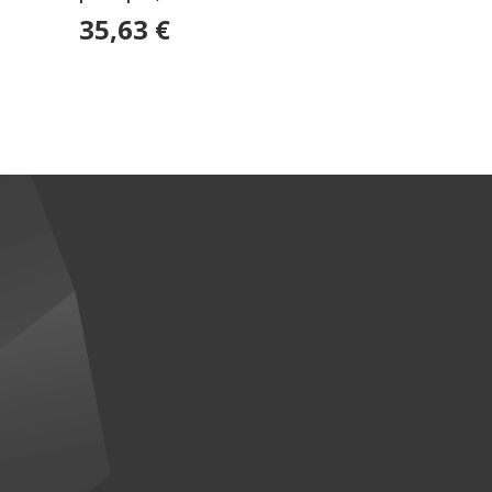
35,63
€