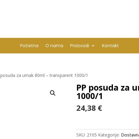
Početna
O nama
Proizvodi
Kontakt
 posuda za umak 80ml – transparent 1000/1
PP posuda za u
1000/1
24,38
€
SKU:
2105
Kategorije:
Dostavn