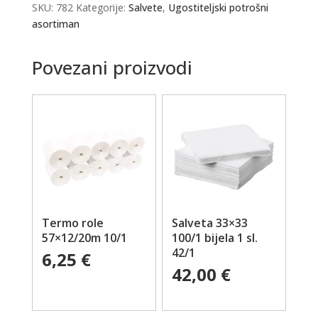
SKU:
782
Kategorije:
Salvete
,
Ugostiteljski potrošni
asortiman
Povezani proizvodi
Termo role
Salveta 33×33
57×12/20m 10/1
100/1 bijela 1 sl.
42/1
6,25
€
42,00
€