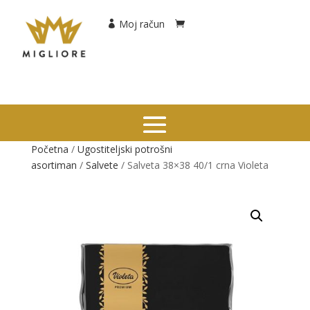
Moj račun
Početna
/
Ugostiteljski potrošni
asortiman
/
Salvete
/ Salveta 38×38 40/1 crna Violeta