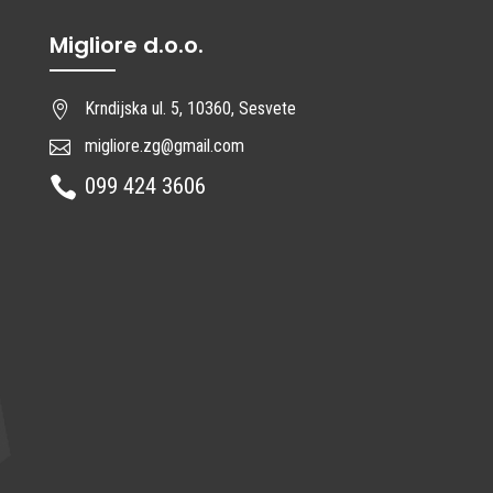
Migliore d.o.o.
Krndijska ul. 5, 10360, Sesvete

migliore.zg@gmail.com

099 424 3606
