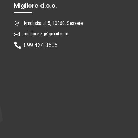
Migliore d.o.o.
Krndijska ul. 5, 10360, Sesvete

migliore.zg@gmail.com

099 424 3606
