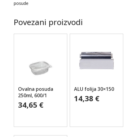
posude
Povezani proizvodi
Ovalna posuda
ALU folija 30×150
250ml, 600/1
14,38
€
34,65
€