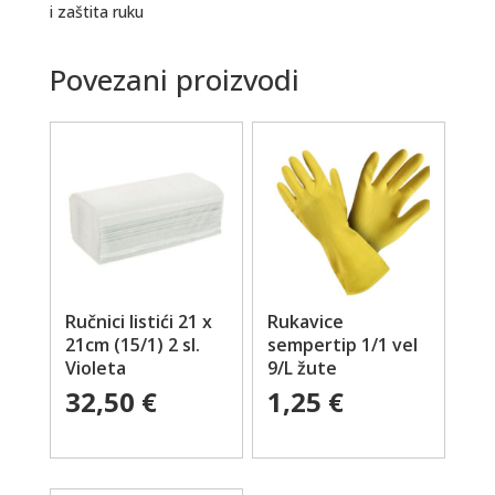
i zaštita ruku
Povezani proizvodi
Ručnici listići 21 x
Rukavice
21cm (15/1) 2 sl.
sempertip 1/1 vel
Violeta
9/L žute
32,50
€
1,25
€