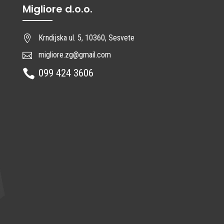
Migliore d.o.o.
Krndijska ul. 5, 10360, Sesvete

migliore.zg@gmail.com

099 424 3606
