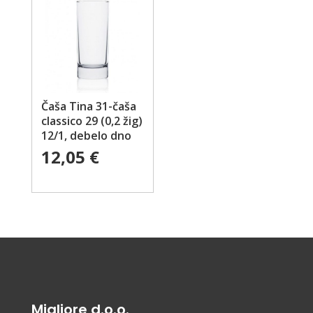
Čaša Tina 31-čaša
classico 29 (0,2 žig)
12/1, debelo dno
12,05
€
Migliore d.o.o.