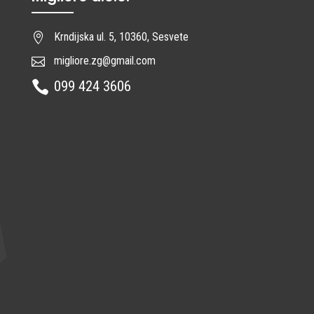
Krndijska ul. 5, 10360, Sesvete

migliore.zg@gmail.com

099 424 3606
