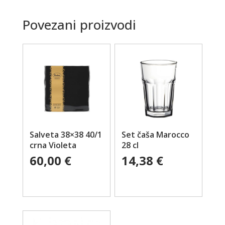
Povezani proizvodi
Salveta 38×38 40/1
Set čaša Marocco
crna Violeta
28 cl
60,00
€
14,38
€