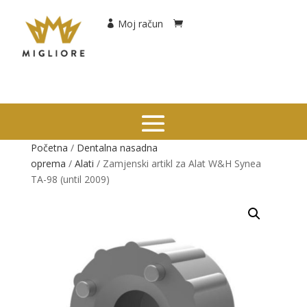
Moj račun
Početna
/
Dentalna nasadna
oprema
/
Alati
/ Zamjenski artikl za Alat W&H Synea
TA-98 (until 2009)