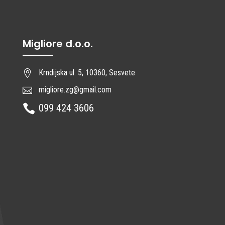
Migliore d.o.o.
Krndijska ul. 5, 10360, Sesvete

migliore.zg@gmail.com

099 424 3606
