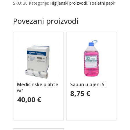
SKU:
30
Kategorije:
Higijenski proizvodi
,
Toaletni papir
Povezani proizvodi
Medicinske plahte
Sapun u pjeni 5l
6/1
8,75
€
40,00
€