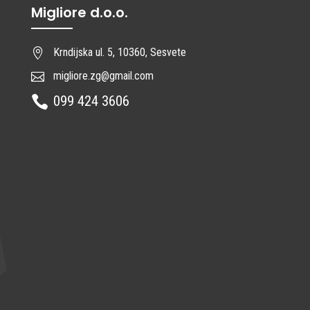
Migliore d.o.o.
Krndijska ul. 5, 10360, Sesvete

migliore.zg@gmail.com

099 424 3606
