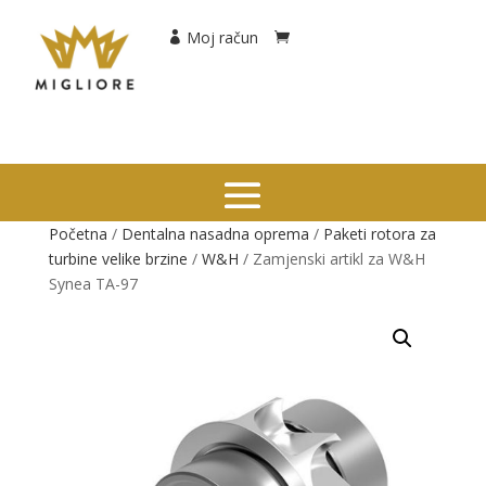
Moj račun
Početna
/
Dentalna nasadna oprema
/
Paketi rotora za
turbine velike brzine
/
W&H
/ Zamjenski artikl za W&H
Synea TA-97