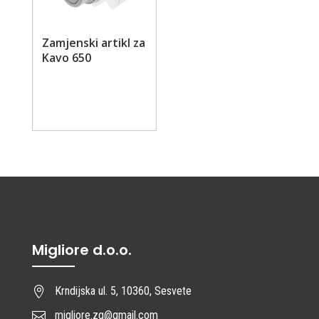
Zamjenski artikl za
Kavo 650
Migliore d.o.o.
Krndijska ul. 5, 10360, Sesvete

migliore.zg@gmail.com
